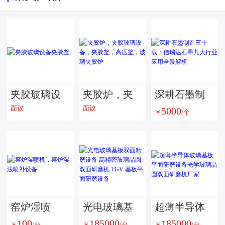
夹胶玻璃设
夹胶炉，夹
深耕石墨制
面议
面议
5000
备夹胶釜
胶玻璃设
造三十载：
￥
/个
备，夹胶
信瑞达石墨
釜，高压
九大行业应
釜，玻璃夹
用全景解析
胶炉
窑炉湿喷
光电玻璃基
超薄半导体
100
185000
185000
机，窑炉湿
板双面精磨
玻璃基板平
￥
/台
￥
/台
￥
/台