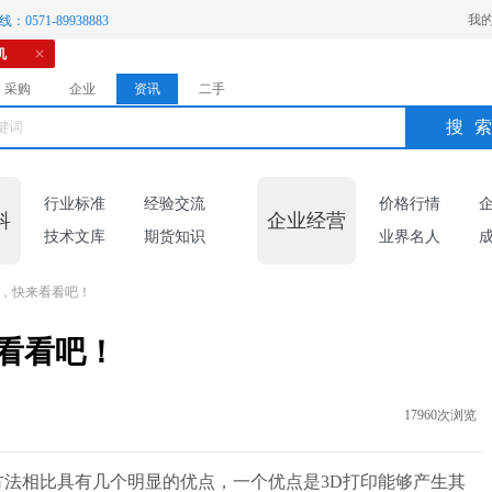
我
：0571-89938883
机
采购
企业
资讯
二手
搜
行业标准
经验交流
价格行情
科
企业经营
技术文库
期货知识
业界名人
变，快来看看吧！
看看吧！
17960次浏览
方法相比具有几个明显的优点，一个优点是3D打印能够产生其