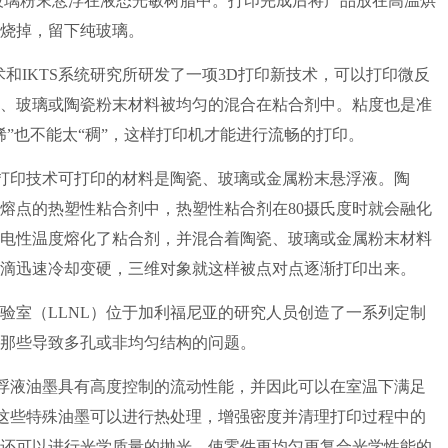
玻璃粉末悬浮在液态光敏树脂中。打印完成后将产品放在高温烘
烧掉，留下纯玻璃。
瓷技术和IKTS系统研究所研发了一项3D打印新技术，可以打印微反
、玻璃或陶瓷粉末材料被均匀的混合在粘合剂中。粘度也是准
稀”也不能太“稠”，这样打印机才能进行流畅的打印。
项3D打印技术可打印的材料是陶瓷、玻璃或金属粉末悬浮液。陶
熔点的热塑性粘合剂中，热塑性粘合剂在80摄氏度时就会融化
电性温度熔化了粘合剂，并混合着陶瓷、玻璃或金属粉末材料
滴迅速冷却变硬，三维对象就这样被点对点逐渐打印出来。
验室（LLNL）位于加利福尼亚的研究人员创造了一系列定制
那些导致多孔或非均匀结构的问题。
浮液油墨具有高度控制的流动性能，并因此可以在室温下满足
说这些特殊油墨可以进行热处理，增强密度并清理打印过程中的
还可以进行光学质量的抛光，使零件更均匀更复合光学性能的