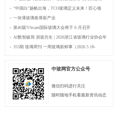
“中国白”扬帆出海，TCO玻璃定义未来！匠心领
航，淄博新材料产业聚势成峰
一块薄玻璃卷厚新产业
第40届?i?ecam国际玻璃大会将于 6 月召开
AI数智破局 浙玻共生 | 2026浙江省玻璃行业协会年
会暨第四届四次会员大会成功举办
353期 玻璃周刊 一周玻璃新鲜事（2026.5.18-
2026.5.23）
中玻网官方公众号
微信扫码进行关注
随时随地手机看最新资讯动态