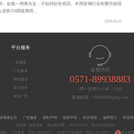
华。欲载一樽乘兴去，不知何处有残花。本周玻璃行业有哪些值得
第350期玻璃周...
2026-04-25
平台服务
玻璃通
广告服务
0571-89938883
网站建设
标王服务
[周一至周六 9:00 - 5:00]
黄金广告
客服邮箱：597682856@qq.com
玻璃通会员
广告服务
隐私声明
版权声明
投诉侵权
诚聘英才
联系我
中玻网
版权所有
微信群沟通：18958001401（备注公司名称）
信网站
ICP备案：浙B2-20060159
经营许可证编号：浙B2-20110070
浙公网安备