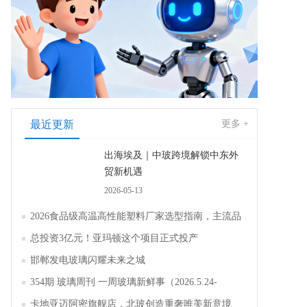
最近更新
更多 +
出海埃及｜中玻跨境解锁中东外
贸新机遇
2026-05-13
2026食品级高温高性能塑料厂家选型指南，主流品
牌全面解析评测
总投资3亿元！亚玛顿这个项目正式投产
邯郸发电玻璃闪耀未来之城
354期 玻璃周刊 一周玻璃新鲜事（2026.5.24-
2026.5.30）
卡地亚迈阿密旗舰店，北玻创造重奢唯美新意境