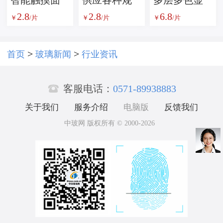
2.8
2.8
6.8
板丝印玻璃
格智能按键
示屏丝印玻
￥
/片
￥
/片
￥
/片
面板钢化玻
璃
璃
>
>
首页
玻璃新闻
行业资讯

客服电话：
0571-89938883
关于我们
服务介绍
电脑版
反馈我们
中玻网 版权所有 © 2000-2026