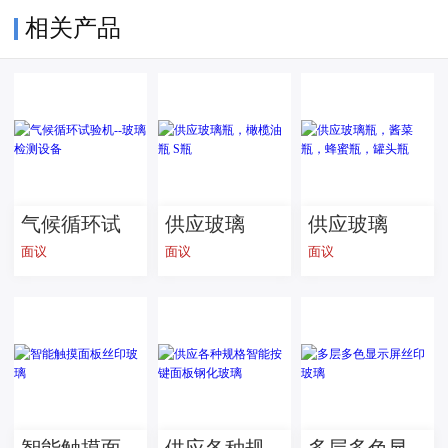
相关产品
气候循环试
供应玻璃
供应玻璃
面议
面议
面议
验机--玻璃检
瓶，橄榄油
瓶，酱菜
测设备
瓶 S瓶
瓶，蜂蜜
瓶，罐头瓶
智能触摸面
​供应各种规
多层多色显