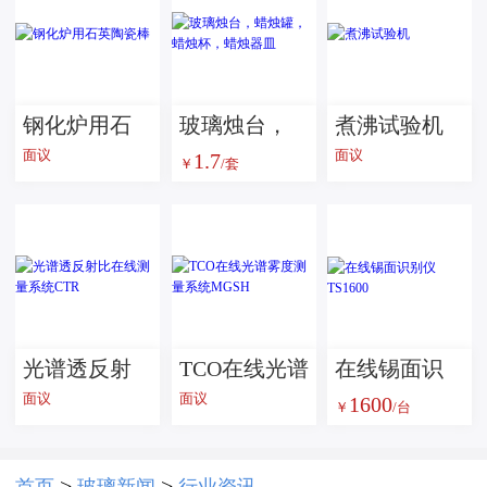
钢化炉用石
玻璃烛台，
煮沸试验机
面议
面议
1.7
英陶瓷棒
蜡烛罐，蜡
￥
/套
烛杯，蜡烛
器皿
光谱透反射
TCO在线光谱
在线锡面识
面议
面议
1600
比在线测量
雾度测量系
别仪 TS1600
￥
/台
系统CTR
统MGSH
>
>
首页
玻璃新闻
行业资讯