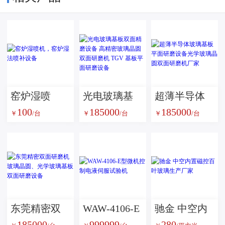
窑炉湿喷
光电玻璃基
超薄半导体
100
185000
185000
机，窑炉湿
板双面精磨
玻璃基板平
￥
/台
￥
/台
￥
/台
法喷补设备
设备 高精密
面研磨设备
玻璃晶圆双
光学玻璃晶
面研磨机
圆双面研磨
TGV 基板平
机厂家
面研磨设备
东莞精密双
WAW-4106-E
驰金 中空内
185000
999999
280