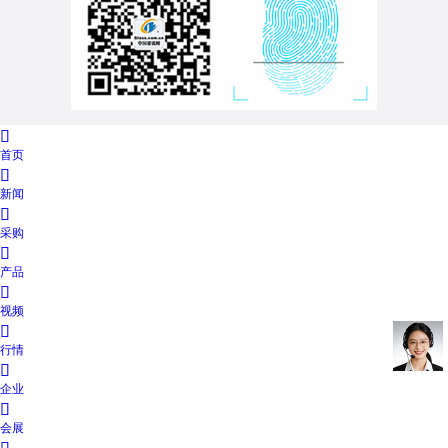

首页

新闻

采购

产品

视频

行情

企业

会展