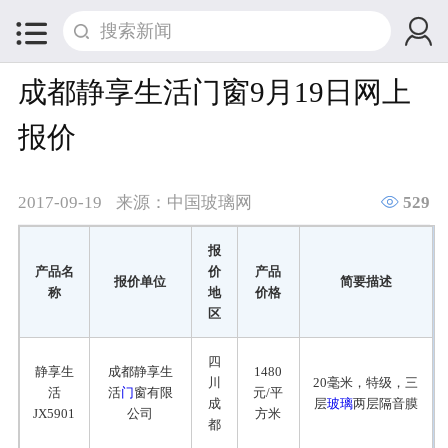


成都静享生活门窗9月19日网上
报价

2017-09-19
来源：中国玻璃网
529
报
产品名
价
产品
报价单位
简要描述
称
地
价格
区
四
静享生
成都静享生
1480
川
20毫米，特级，三
活
活
门
窗有限
元/平
成
层
玻璃
两层隔音膜
JX5901
公司
方米
都