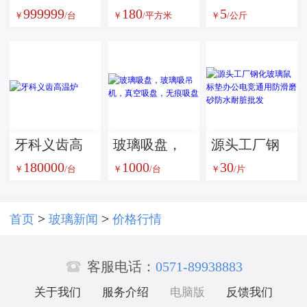
999999
180
5
双刀口拉床
防弹膜，TPU
璃珠：工业
￥
/台
￥
/平方米
￥
/公斤
CSL-B
中间膜
表面处理的
优选磨料方
案
牙科义齿高
玻璃吸盘，
源头工厂钢
180000
1000
30
温炉
玻璃吸吊
化玻璃鼠标
￥
/台
￥
/台
￥
/片
机，真空吸
垫办公电竞
盘，无痕吸
通用防滑磨
>
>
首页
玻璃新闻
价格行情
盘
砂防水耐脏

批发
客服电话：
0571-89938883
关于我们
服务介绍
电脑版
反馈我们