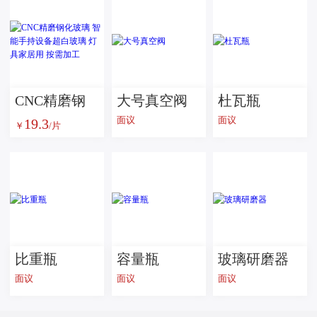
CNC精磨钢
大号真空阀
杜瓦瓶
面议
面议
19.3
化玻璃 智能
￥
/片
手持设备超
白玻璃 灯具
家居用 按需
加工
比重瓶
容量瓶
玻璃研磨器
面议
面议
面议