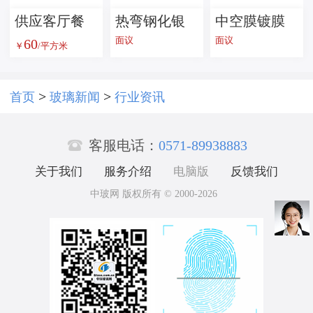
供应客厅餐
热弯钢化银
中空膜镀膜
面议
面议
60
桌面，钢化
浆(防扩散
玻璃银浆
￥
/平方米
玻璃茶几面
型）
>
>
首页
玻璃新闻
行业资讯

客服电话：
0571-89938883
关于我们
服务介绍
电脑版
反馈我们
中玻网 版权所有 © 2000-2026