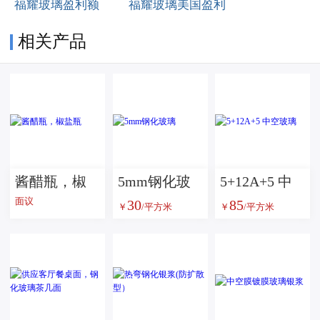
福耀玻璃盈利额
福耀玻璃美国盈利
相关产品
酱醋瓶，椒
5mm钢化玻
5+12A+5 中
面议
30
85
盐瓶
璃
空玻璃
￥
/平方米
￥
/平方米