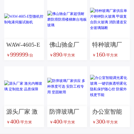
WAW-4605-E
佛山驰金厂
特种玻璃厂
999999
890
160
型微机控制
家超强耐磨
家供应单片
￥
/台
￥
/平方米
￥
/平方米
电液伺服试
防滑防滑楼
铯钾防火玻
验机
梯舞台地板
璃 甲级复合
玻璃
防火玻璃 消
防通道安全
玻璃隔断
源头厂家 激
防弹玻璃厂
办公室智能
400
400
300
光内雕玻璃
家供应 多种
调光雾化玻
￥
/平方米
￥
/平方米
￥
/平方米
定制批发 品
厚度可选 安
璃 一键切换