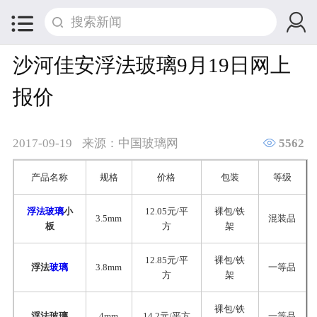


沙河佳安浮法玻璃9月19日网上
报价

2017-09-19
来源：中国玻璃网
5562
产品名称
规格
价格
包装
等级
浮法玻璃
小
12.05元/平
裸包/铁
3.5mm
混装品
板
方
架
12.85元/平
裸包/铁
浮法
玻璃
3.8mm
一等品
方
架
裸包/铁
浮法玻璃
4mm
14.2元/平方
一等品