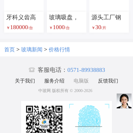
牙科义齿高
玻璃吸盘，
源头工厂钢
180000
1000
30
温炉
玻璃吸吊
化玻璃鼠标
￥
/台
￥
/台
￥
/片
机，真空吸
垫办公电竞
盘，无痕吸
通用防滑磨
>
>
首页
玻璃新闻
价格行情
盘
砂防水耐脏

批发
客服电话：
0571-89938883
关于我们
服务介绍
电脑版
反馈我们
中玻网 版权所有 © 2000-2026