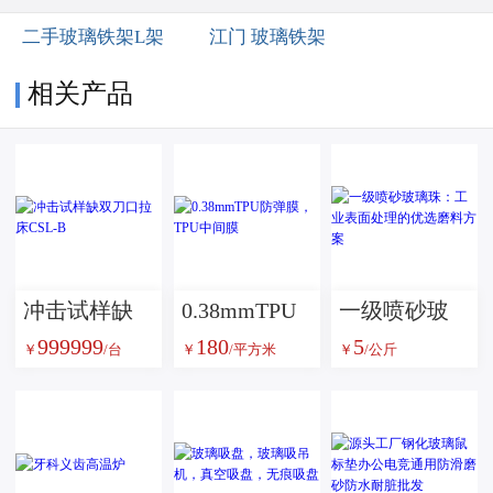
二手玻璃铁架L架
江门 玻璃铁架
相关产品
冲击试样缺
0.38mmTPU
一级喷砂玻
999999
180
5
双刀口拉床
防弹膜，TPU
璃珠：工业
￥
/台
￥
/平方米
￥
/公斤
CSL-B
中间膜
表面处理的
优选磨料方
案