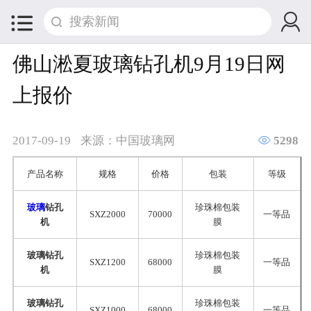


佛山淞夏玻璃钻孔机9月19日网
上报价

2017-09-19
来源：中国玻璃网
5298
产品名称
规格
价格
包装
等级
玻璃
钻孔
珍珠棉包装
SXZ2000
70000
一等品
机
膜
玻璃钻孔
珍珠棉包装
SXZ1200
68000
一等品
机
膜
玻璃钻孔
珍珠棉包装
SXZ1000
68000
一等品