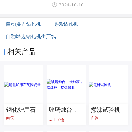

2024-10-10
自动换刀钻孔机
博亮钻孔机
自动磨边钻孔机生产线
相关产品
钢化炉用石
玻璃烛台，
煮沸试验机
面议
面议
1.7
英陶瓷棒
蜡烛罐，蜡
￥
/套
烛杯，蜡烛