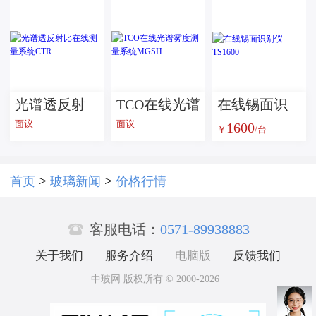
器皿
光谱透反射
TCO在线光谱
在线锡面识
面议
面议
1600
比在线测量
雾度测量系
别仪 TS1600
￥
/台
系统CTR
统MGSH
>
>
首页
玻璃新闻
价格行情

客服电话：
0571-89938883
关于我们
服务介绍
电脑版
反馈我们
中玻网 版权所有 © 2000-2026