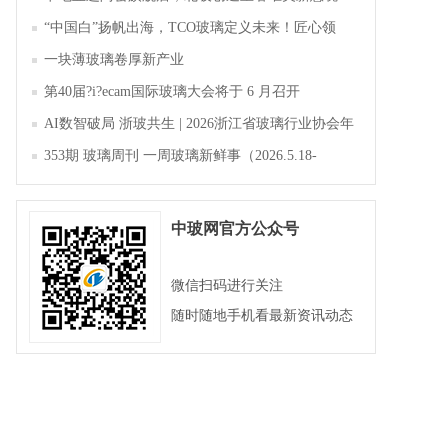
“中国白”扬帆出海，TCO玻璃定义未来！匠心领
航，淄博新材料产业聚势成峰
一块薄玻璃卷厚新产业
第40届?i?ecam国际玻璃大会将于 6 月召开
AI数智破局 浙玻共生 | 2026浙江省玻璃行业协会年
会暨第四届四次会员大会成功举办
353期 玻璃周刊 一周玻璃新鲜事（2026.5.18-
2026.5.23）
中玻网官方公众号
微信扫码进行关注
随时随地手机看最新资讯动态