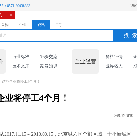
我
：0571-89938883
机
采购
企业
资讯
二手
搜
行业标准
经验交流
价格行情
科
企业经营
技术文库
期货知识
业界名人
了，这些企业将停工4个月！
企业将停工4个月！
58692次浏览
017.11.15～2018.03.15，北京城六区全部区域、十个新城区