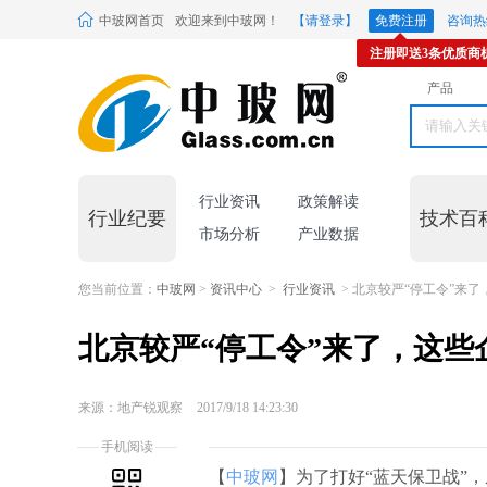
中玻网首页
欢迎来到中玻网！
【请登录】
免费注册
咨询热线
注册即送3条优质商
产品
行业资讯
政策解读
行业纪要
技术百
市场分析
产业数据
您当前位置：
中玻网
>
资讯中心
>
行业资讯
> 北京较严“停工令”来
北京较严“停工令”来了，这些
来源：地产锐观察
2017/9/18 14:23:30
手机阅读
【
中玻网
】为了打好“蓝天保卫战”，从2