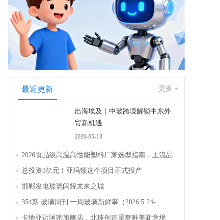
最近更新
更多 +
出海埃及｜中玻跨境解锁中东外
贸新机遇
2026-05-13
2026食品级高温高性能塑料厂家选型指南，主流品
牌全面解析评测
总投资3亿元！亚玛顿这个项目正式投产
邯郸发电玻璃闪耀未来之城
354期 玻璃周刊 一周玻璃新鲜事（2026.5.24-
2026.5.30）
卡地亚迈阿密旗舰店，北玻创造重奢唯美新意境