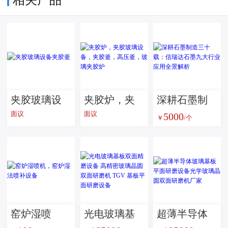
夹胶玻璃设
夹胶炉，夹
深耕石墨制
面议
面议
5000
备夹胶釜
胶玻璃设
造三十载：
￥
/个
备，夹胶
信瑞达石墨
釜，高压
九大行业应
釜，玻璃夹
用全景解析
胶炉
窑炉湿喷
光电玻璃基
超薄半导体