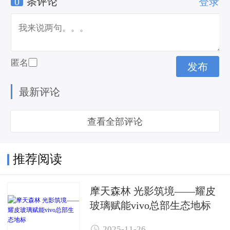
0
条评论
登录
拉斯通钢化炉
匿名
最新评论
查看全部评论
推荐阅读
摩天森林 光影筑境——耀皮
玻璃赋能vivo总部生态地标

2025-11-26