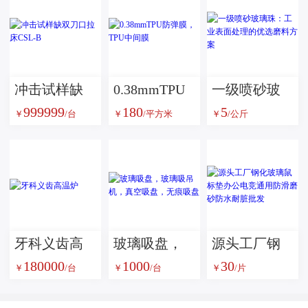
冲击试样缺
0.38mmTPU
一级喷砂玻
999999
180
5
双刀口拉床
防弹膜，TPU
璃珠：工业
￥
/台
￥
/平方米
￥
/公斤
CSL-B
中间膜
表面处理的
优选磨料方
案
牙科义齿高
玻璃吸盘，
源头工厂钢
180000
1000
30
温炉
玻璃吸吊
化玻璃鼠标
￥
/台
￥
/台
￥
/片
机，真空吸
垫办公电竞