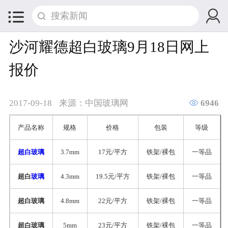


沙河耀德超白玻璃9月18日网上
报价

2017-09-18
来源：中国玻璃网
6946
产品名称
规格
价格
包装
等级
超白玻璃
3.7mm
17元/平方
铁架/裸包
一等品
超白
玻璃
4.3mm
19.5元/平方
铁架/裸包
一等品
超白玻璃
4.8mm
22元/平方
铁架/裸包
一等品
超白玻璃
5mm
23元/平方
铁架/裸包
一等品