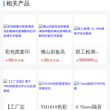
相关产品
彩色图案印
佛山岩板高
联工检测--
98
98
999999
刷玻璃高温
温彩釉玻璃
JL-1000落锤
￥
/平方米
￥
/平方米
￥
/台
彩釉钢化玻
各种颜色钢
冲击试验机
璃数码打印
化玻璃彩色
玻璃艺术玻
数码印刷艺
璃
术玻璃
【工厂定
YH1810色彩
0.76mm隔音