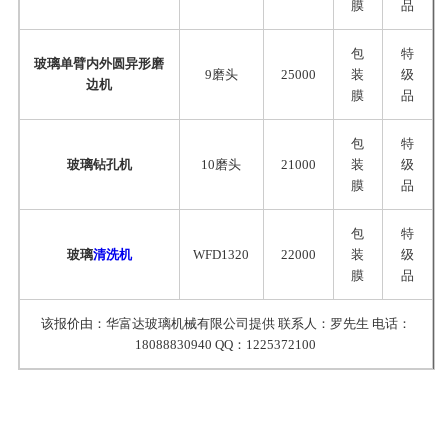
膜
品
包
特
玻璃单臂内外圆异形磨
9磨头
25000
装
级
边机
膜
品
包
特
玻璃钻孔机
10磨头
21000
装
级
膜
品
包
特
玻璃
清洗机
WFD1320
22000
装
级
膜
品
该报价由：华富达玻璃机械有限公司提供 联系人：罗先生 电话：
18088830940 QQ：1225372100