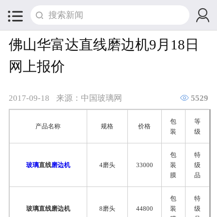


佛山华富达直线磨边机9月18日
网上报价

2017-09-18
来源：中国玻璃网
5529
包
等
产品名称
规格
价格
装
级
包
特
玻璃
直线
磨边机
4磨头
33000
装
级
膜
品
包
特
玻璃直线磨边机
8磨头
44800
装
级