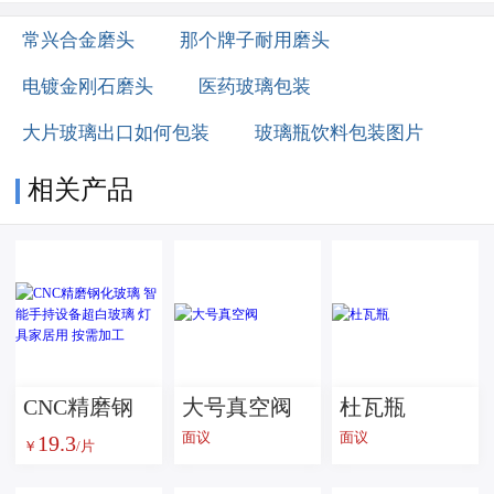
常兴合金磨头
那个牌子耐用磨头
电镀金刚石磨头
医药玻璃包装
大片玻璃出口如何包装
玻璃瓶饮料包装图片
相关产品
CNC精磨钢
大号真空阀
杜瓦瓶
面议
面议
19.3
化玻璃 智能
￥
/片
手持设备超