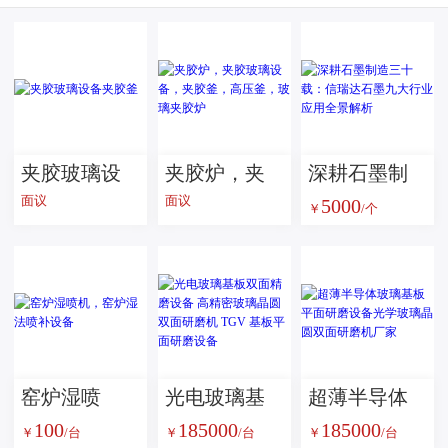
夹胶玻璃设
夹胶炉，夹
深耕石墨制
面议
面议
5000
备夹胶釜
胶玻璃设
造三十载：
￥
/个
备，夹胶
信瑞达石墨
釜，高压
九大行业应
釜，玻璃夹
用全景解析
胶炉
窑炉湿喷
光电玻璃基
超薄半导体
100
185000
185000
机，窑炉湿
板双面精磨
玻璃基板平
￥
/台
￥
/台
￥
/台