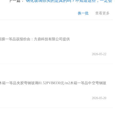
下一篇：
钢化玻璃你买的是真的吗？不知道这些，一定会
被骗！
换一批
查看更多
议防雨膜一等品该报价由：方鼎科技有限公司提供
2026-05-22
箱一等品夹胶弯钢玻璃81.52PVB8330元/m2木箱一等品中空弯钢玻
2026-05-20