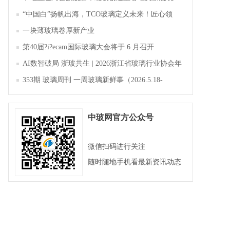
“中国白”扬帆出海，TCO玻璃定义未来！匠心领
航，淄博新材料产业聚势成峰
一块薄玻璃卷厚新产业
第40届?i?ecam国际玻璃大会将于 6 月召开
AI数智破局 浙玻共生 | 2026浙江省玻璃行业协会年
会暨第四届四次会员大会成功举办
353期 玻璃周刊 一周玻璃新鲜事（2026.5.18-
2026.5.23）
中玻网官方公众号
微信扫码进行关注
随时随地手机看最新资讯动态