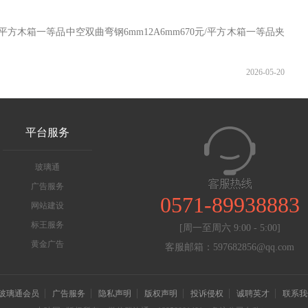
平方木箱一等品中空双曲弯钢6mm12A6mm670元/平方木箱一等品夹
2026-05-20
平台服务
玻璃通
广告服务
0571-89938883
网站建设
标王服务
[周一至周六 9:00 - 5:00]
黄金广告
客服邮箱：597682856@qq.com
玻璃通会员
广告服务
隐私声明
版权声明
投诉侵权
诚聘英才
联系我