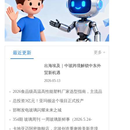
最近更新
更多 +
出海埃及｜中玻跨境解锁中东外
贸新机遇
2026-05-13
2026食品级高温高性能塑料厂家选型指南，主流品
牌全面解析评测
总投资3亿元！亚玛顿这个项目正式投产
邯郸发电玻璃闪耀未来之城
354期 玻璃周刊 一周玻璃新鲜事（2026.5.24-
2026.5.30）
卡地亚迈阿密旗舰店，北玻创造重奢唯美新意境