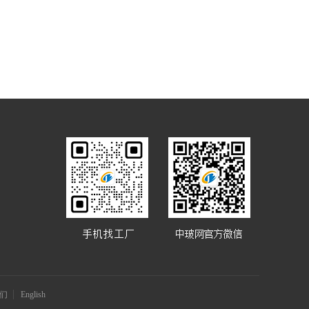
们
English