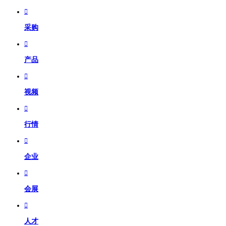

采购

产品

视频

行情

企业

会展

人才