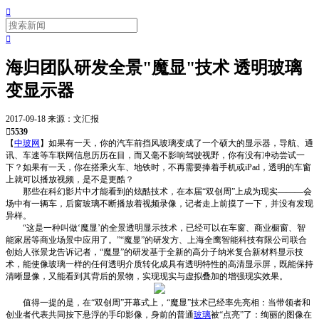


海归团队研发全景"魔显"技术 透明玻璃
变显示器
2017-09-18
来源：文汇报

5539
【
中玻网
】如果有一天，你的汽车前挡风玻璃变成了一个硕大的显示器，导航、通
讯、车速等车联网信息历历在目，而又毫不影响驾驶视野，你有没有冲动尝试一
下？如果有一天，你在搭乘火车、地铁时，不再需要捧着手机或iPad，透明的车窗
上就可以播放视频，是不是更酷？
那些在科幻影片中才能看到的炫酷技术，在本届“双创周”上成为现实———会
场中有一辆车，后窗玻璃不断播放着视频录像，记者走上前摸了一下，并没有发现
异样。
“这是一种叫做‘魔显’的全景透明显示技术，已经可以在车窗、商业橱窗、智
能家居等商业场景中应用了。”“魔显”的研发方、上海全鹰智能科技有限公司联合
创始人张景龙告诉记者，“魔显”的研发基于全新的高分子纳米复合新材料显示技
术，能使像玻璃一样的任何透明介质转化成具有透明特性的高清显示屏，既能保持
清晰显像，又能看到其背后的景物，实现现实与虚拟叠加的增强现实效果。
值得一提的是，在“双创周”开幕式上，“魔显”技术已经率先亮相：当带领者和
创业者代表共同按下悬浮的手印影像，身前的普通
玻璃
被“点亮”了：绚丽的图像在