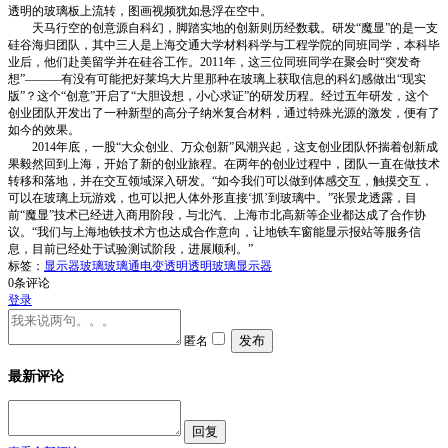
透明的玻璃板上流转，图画视频犹如悬浮在空中。
天马行空的创意源自科幻，脚踏实地的创新则历经数载。研发“魔显”的是一支
硅谷海归团队，其中三人是上海交通大学材料科学与工程学院的同班同学，本科毕
业后，他们赴美留学并在硅谷工作。2011年，这三位同班同学在聚会时“突发奇
想”———有没有可能把好莱坞大片里那种在玻璃上获取信息的科幻感做出“现实
版”？这个“创意”开启了“大胆设想，小心求证”的研发历程。经过五年研发，这个
创业团队开发出了一种新型的高分子纳米复合材料，通过特殊光源的激发，便有了
如今的效果。
2014年底，一股“大众创业、万众创新”风潮兴起，这支创业团队怀揣着创新成
果毅然回到上海，开始了新的创业旅程。在两年的创业过程中，团队一直在做技术
转移和落地，并在交互领域深入研发。“如今我们可以做到体感交互，触摸交互，
可以在玻璃上玩游戏，也可以把人体外形直接‘抓’到玻璃中。”张景龙透露，目
前“魔显”技术已经进入商用阶段，与北汽、上海市北高新等企业都达成了合作协
议。“我们与上海地铁技术方也达成合作意向，让地铁车窗能显示报站等服务信
息，目前已经处于试验测试阶段，进展顺利。”
标签：
显示器玻璃
玻璃通电变透明
透明玻璃显示器
0
条评论
登录
匿名
最新评论