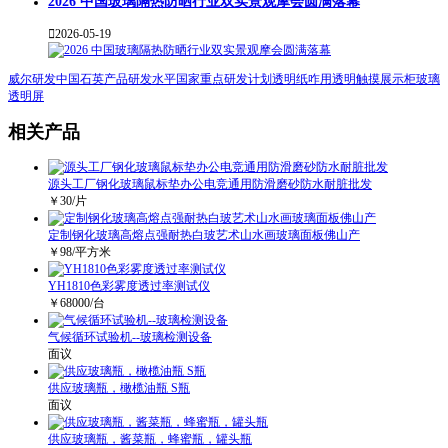
2026 中国玻璃隔热防晒行业双实景观摩会圆满落幕

2026-05-19
威尔研发
中国石英产品研发水平
国家重点研发计划
透明纸咋用
透明触摸展示柜
玻璃
透明屏
相关产品
源头工厂钢化玻璃鼠标垫办公电竞通用防滑磨砂防水耐脏批发
￥
30
/片
定制钢化玻璃高熔点强耐热白玻艺术山水画玻璃面板佛山产
￥
98
/平方米
YH1810色彩雾度透过率测试仪
￥
68000
/台
气候循环试验机--玻璃检测设备
面议
供应玻璃瓶，橄榄油瓶 S瓶
面议
供应玻璃瓶，酱菜瓶，蜂蜜瓶，罐头瓶