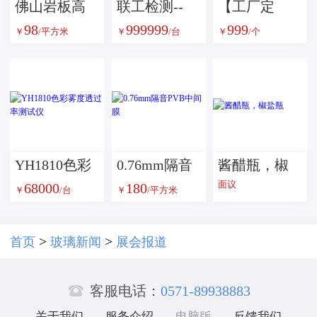
佛山岩板高
联工检测--
【工厂定
98
999999
999
温彩釉玻璃
JL-1000落锤
制】康宁
￥
/平方米
￥
/台
￥
/个
各种颜色钢
冲击试验机
7980高精度
化玻璃彩色
光学分光反
数码印刷艺
射棱镜
术玻璃
YH1810色彩
0.76mm隔音
酱醋瓶，椒
面议
68000
180
雾度透过率
PVB中间膜
盐瓶
￥
/台
￥
/平方米
测试仪
>
>
首页
玻璃新闻
展会报道

客服电话：
0571-89938883
关于我们
服务介绍
电脑版
反馈我们