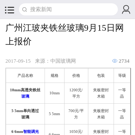


广州江玻夹铁丝玻璃9月15日网
上报价

2017-09-15
来源：中国玻璃网
2734
产品名称
规格
价格
包装
等级
10mm高透夹铁丝
1200元/
夹板密封
一等
10mm
玻璃
平方
木箱
品
5 5mm单向透过
700元/平
夹板密封
一等
5 5mm
玻璃
方
木箱
品
6 6mm
智能调光
1050元/
夹板密封
一等
6 6mm