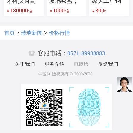
牙科义齿高
玻璃吸盘，
源头工厂钢
180000
1000
30
温炉
玻璃吸吊
化玻璃鼠标
￥
/台
￥
/台
￥
/片
机，真空吸
垫办公电竞
盘，无痕吸
通用防滑磨
>
>
首页
玻璃新闻
价格行情
盘
砂防水耐脏

批发
客服电话：
0571-89938883
关于我们
服务介绍
电脑版
反馈我们
中玻网 版权所有 © 2000-2026