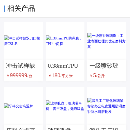
相关产品
冲击试样缺
0.38mmTPU
一级喷砂玻
999999
180
5
双刀口拉床
防弹膜，TPU
璃珠：工业
￥
/台
￥
/平方米
￥
/公斤
CSL-B
中间膜
表面处理的
优选磨料方
案