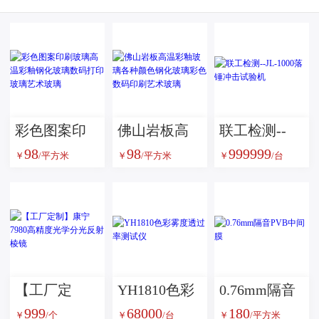
彩色图案印
佛山岩板高
联工检测--
98
98
999999
刷玻璃高温
温彩釉玻璃
JL-1000落锤
￥
/平方米
￥
/平方米
￥
/台
彩釉钢化玻
各种颜色钢
冲击试验机
璃数码打印
化玻璃彩色
玻璃艺术玻
数码印刷艺
璃
术玻璃
【工厂定
YH1810色彩
0.76mm隔音
999
68000
180
制】康宁
雾度透过率
PVB中间膜
￥
/个
￥
/台
￥
/平方米