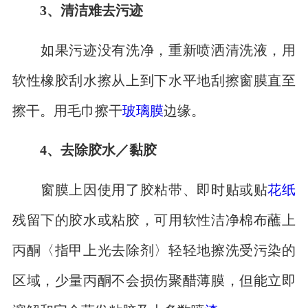
3、清洁难去污迹
如果污迹没有洗净，重新喷洒清洗液，用
软性橡胶刮水擦从上到下水平地刮擦窗膜直至
擦干。用毛巾擦干
玻璃膜
边缘。
4、去除胶水／黏胶
窗膜上因使用了胶粘带、即时贴或贴
花纸
残留下的胶水或粘胶，可用软性洁净棉布蘸上
丙酮〈指甲上光去除剂〉轻轻地擦洗受污染的
区域，少量丙酮不会损伤聚醋薄膜，但能立即