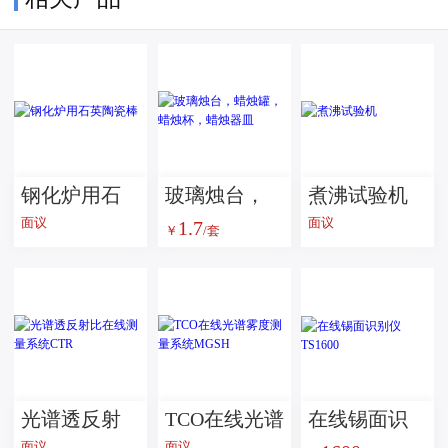
钢化炉用石
玻璃烛台，
煮沸试验机
面议
面议
1.7
英陶瓷棒
蜡烛罐，蜡
￥
/套
烛杯，蜡烛
器皿
光谱透反射
TCO在线光谱
在线锡面识
面议
面议