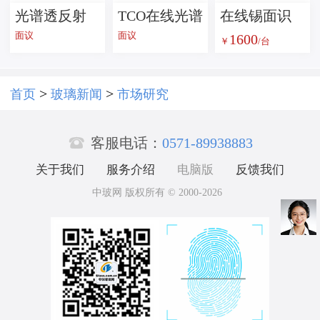
光谱透反射
TCO在线光谱
在线锡面识
面议
面议
1600
比在线测量
雾度测量系
别仪 TS1600
￥
/台
系统CTR
统MGSH
>
>
首页
玻璃新闻
市场研究

客服电话：
0571-89938883
关于我们
服务介绍
电脑版
反馈我们
中玻网 版权所有 © 2000-2026