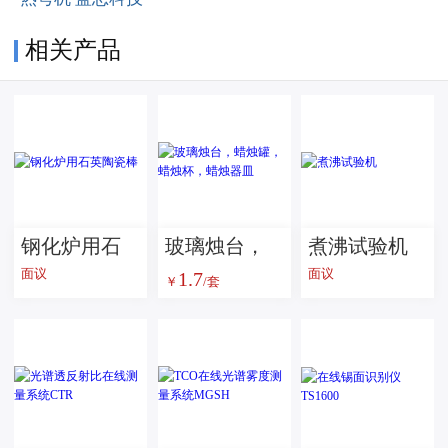
相关产品
钢化炉用石
玻璃烛台，
煮沸试验机
面议
面议
1.7
英陶瓷棒
蜡烛罐，蜡
￥
/套
烛杯，蜡烛
器皿