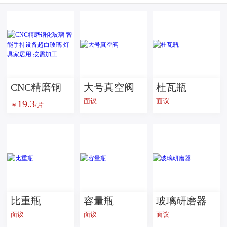
CNC精磨钢
大号真空阀
杜瓦瓶
面议
面议
19.3
化玻璃 智能
￥
/片
手持设备超
白玻璃 灯具
家居用 按需
加工
比重瓶
容量瓶
玻璃研磨器
面议
面议
面议