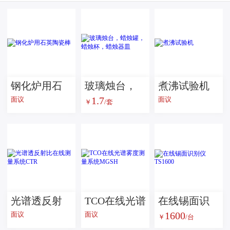
钢化炉用石
玻璃烛台，
煮沸试验机
1.7
面议
面议
￥
/套
英陶瓷棒
蜡烛罐，蜡
烛杯，蜡烛
器皿
光谱透反射
TCO在线光谱
在线锡面识
1600
面议
面议
￥
/台
比在线测量
雾度测量系
别仪 TS1600