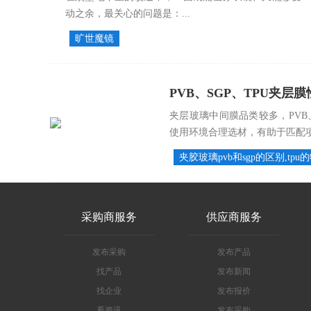
动之余，最关心的问题是：...
旷世魔镜
PVB、SGP、TPU夹层
夹层玻璃中间膜品类较多，PVB
使用环境合理选材，有助于匹配项目
夹胶玻璃pvb和sgp的区别,tpu
采购商服务
供应商服务
发布采购
发布产品
找产品
发布新闻
找企业
发布报价
看资讯
发布采购