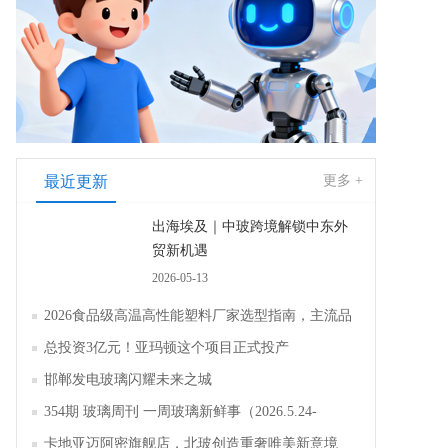
最近更新
更多 +
出海埃及｜中玻跨境解锁中东外
贸新机遇
2026-05-13
2026食品级高温高性能塑料厂家选型指南，主流品
牌全面解析评测
总投资3亿元！亚玛顿这个项目正式投产
邯郸发电玻璃闪耀未来之城
354期 玻璃周刊 一周玻璃新鲜事（2026.5.24-
2026.5.30）
卡地亚迈阿密旗舰店，北玻创造重奢唯美新意境