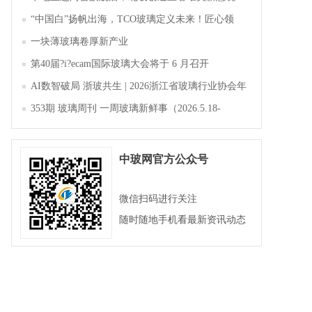
“中国白”扬帆出海，TCO玻璃定义未来！匠心领
航，淄博新材料产业聚势成峰
一块薄玻璃卷厚新产业
第40届?i?ecam国际玻璃大会将于 6 月召开
AI数智破局 浙玻共生 | 2026浙江省玻璃行业协会年
会暨第四届四次会员大会成功举办
353期 玻璃周刊 一周玻璃新鲜事（2026.5.18-
2026.5.23）
中玻网官方公众号
微信扫码进行关注
随时随地手机看最新资讯动态