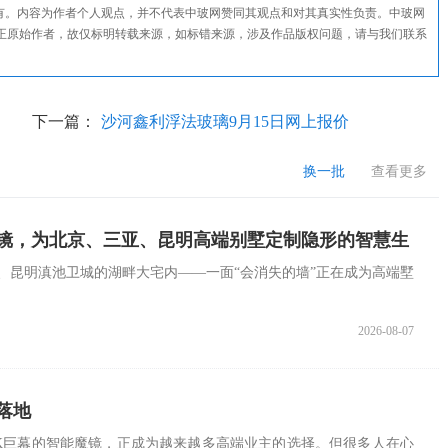
所有。内容为作者个人观点，并不代表中玻网赞同其观点和对其真实性负责。中玻网
正原始作者，故仅标明转载来源，如标错来源，涉及作品版权问题，请与我们联系
下一篇：
沙河鑫利浮法玻璃9月15日网上报价
换一批
查看更多
T魔镜，为北京、三亚、昆明高端别墅定制隐形的智慧生
、昆明滇池卫城的湖畔大宅内——一面“会消失的墙”正在成为高端墅
2026-08-07
落地
K巨幕的智能魔镜，正成为越来越多高端业主的选择。但很多人在心