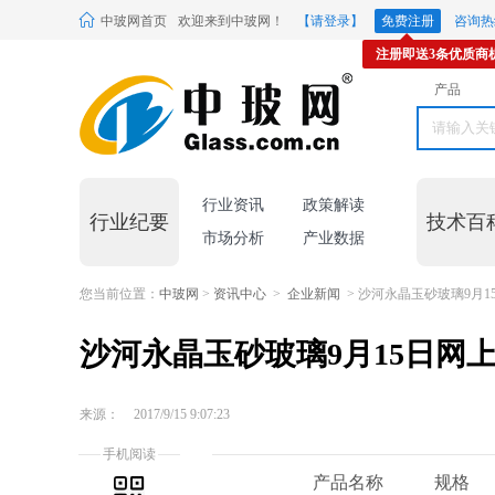
中玻网首页
欢迎来到中玻网！
【请登录】
免费注册
咨询热线
注册即送3条优质商
产品
行业资讯
政策解读
行业纪要
技术百
市场分析
产业数据
您当前位置：
中玻网
>
资讯中心
>
企业新闻
> 沙河永晶玉砂玻璃9月1
沙河永晶玉砂玻璃9月15日网
来源：
2017/9/15 9:07:23
手机阅读
产品名称
规格