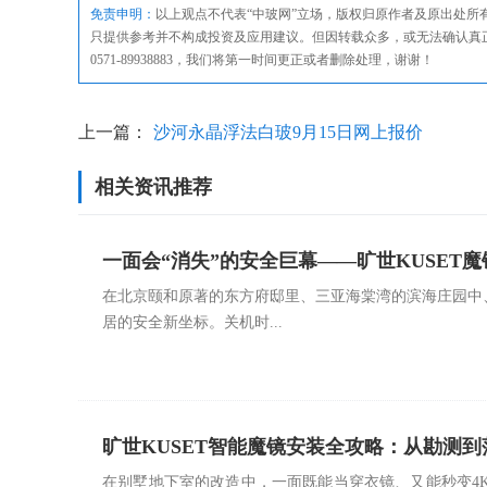
免责申明：
以上观点不代表“中玻网”立场，版权归原作者及原出处
只提供参考并不构成投资及应用建议。但因转载众多，或无法确认真
0571-89938883，我们将第一时间更正或者删除处理，谢谢！
上一篇：
沙河永晶浮法白玻9月15日网上报价
相关资讯推荐
一面会“消失”的安全巨幕——旷世KUSE
在北京颐和原著的东方府邸里、三亚海棠湾的滨海庄园中
活
居的安全新坐标。关机时...
旷世KUSET智能魔镜安装全攻略：从勘测到
在别墅地下室的改造中，一面既能当穿衣镜、又能秒变4