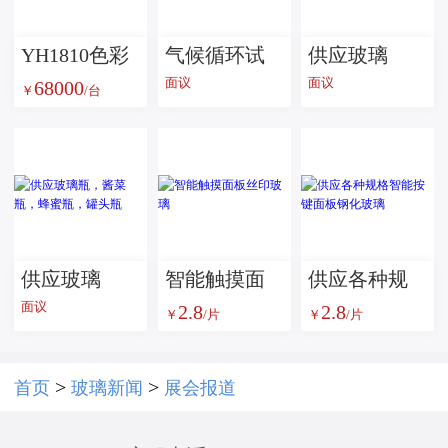
YH1810色彩
气候循环试
供应玻璃
面议
面议
68000
雾度透过率
验机--玻璃检
瓶，橄榄油
￥
/台
测试仪
测设备
瓶 S瓶
供应玻璃
智能触摸面
​供应各种规
面议
2.8
2.8
瓶，酱菜
板丝印玻璃
格智能按键
￥
/片
￥
/片
瓶，蜂蜜
面板钢化玻
瓶，罐头瓶
璃
>
>
首页
玻璃新闻
展会报道