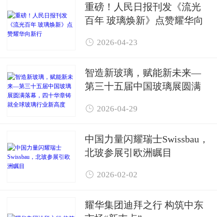
重磅！人民日报刊发《流光
百年 玻璃焕新》点赞耀华向
新行

2026-04-23
智造新玻璃，赋能新未来—
第三十五届中国玻璃展圆满
落幕，四十华章铸就全球玻

2026-04-29
璃行业新高度
中国力量闪耀瑞士Swissbau，
北玻参展引欧洲瞩目

2026-02-02
耀华集团迪拜之行 构筑中东