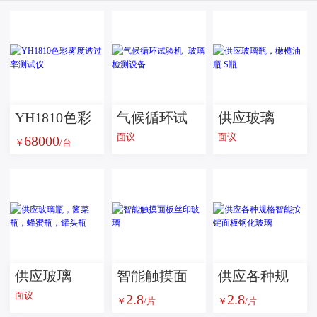
YH1810色彩
气候循环试
供应玻璃
面议
面议
68000
雾度透过率
验机--玻璃检
瓶，橄榄油
￥
/台
测试仪
测设备
瓶 S瓶
供应玻璃
智能触摸面
​供应各种规
面议
2.8
2.8
瓶，酱菜
板丝印玻璃
格智能按键
￥
/片
￥
/片