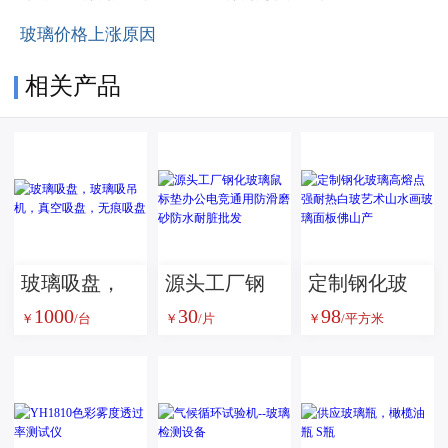
玻璃价格上涨原因
相关产品
玻璃吸盘，
源头工厂钢
定制钢化玻
1000
30
98
玻璃吸吊
化玻璃鼠标
璃高熔点强
￥
/台
￥
/片
￥
/平方米
机，真空吸
垫办公电竞
耐热白玻艺
盘，无痕吸
通用防滑磨
术山水画玻
盘
砂防水耐脏
璃面板佛山