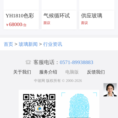
批发
产
YH1810色彩
气候循环试
供应玻璃
面议
面议
68000
雾度透过率
验机--玻璃检
瓶，橄榄油
￥
/台
测试仪
测设备
瓶 S瓶
>
>
首页
玻璃新闻
行业资讯

客服电话：
0571-89938883
关于我们
服务介绍
电脑版
反馈我们
中玻网 版权所有 © 2000-2026