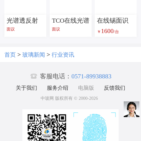
光谱透反射
TCO在线光谱
在线锡面识
面议
面议
1600
比在线测量
雾度测量系
别仪 TS1600
￥
/台
系统CTR
统MGSH
>
>
首页
玻璃新闻
行业资讯

客服电话：
0571-89938883
关于我们
服务介绍
电脑版
反馈我们
中玻网 版权所有 © 2000-2026