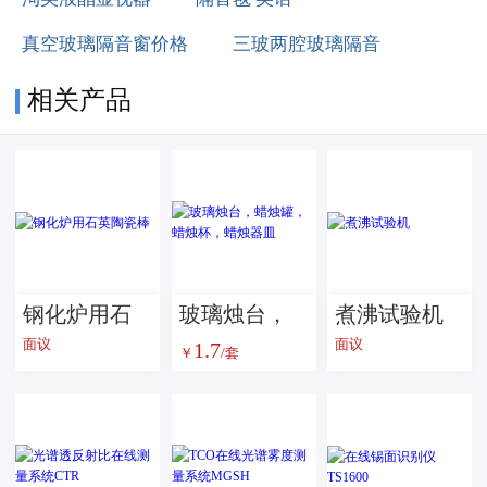
真空玻璃隔音窗价格
三玻两腔玻璃隔音
相关产品
钢化炉用石
玻璃烛台，
煮沸试验机
面议
面议
1.7
英陶瓷棒
蜡烛罐，蜡
￥
/套
烛杯，蜡烛
器皿