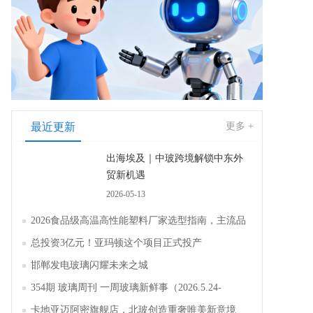
最近更新
更多 +
出海埃及｜中玻跨境解锁中东外
贸新机遇
2026-05-13
2026食品级高温高性能塑料厂家选型指南，主流品
牌全面解析评测
总投资3亿元！亚玛顿这个项目正式投产
邯郸发电玻璃闪耀未来之城
354期 玻璃周刊 一周玻璃新鲜事（2026.5.24-
2026.5.30）
卡地亚迈阿密旗舰店，北玻创造重奢唯美新意境