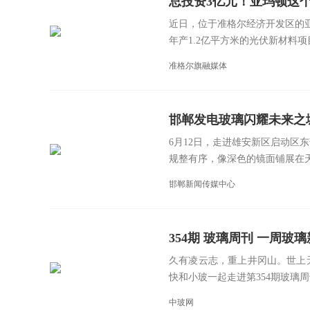
总投资3亿元！亚玛顿这
近日，位于准格尔经济开发区的
年产1.2亿平方米的光伏新材料项目
准格尔旗融媒体
邯郸发电玻璃闪耀未来之
6月12日，走进雄安新区启动区
规整有序，像深色的镜面铺展在天
邯郸新闻传媒中心
354期 玻璃周刊 一周玻璃新鲜事
久有凌云志，重上井冈山。世上
快和小玻一起走进第354期玻璃周刊
中玻网