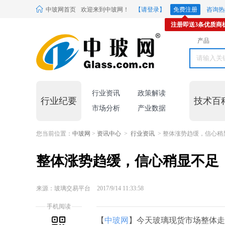
中玻网首页
欢迎来到中玻网！
【请登录】
免费注册
咨询热线
注册即送3条优质商
产品
行业资讯
政策解读
行业纪要
技术百
市场分析
产业数据
您当前位置：
中玻网
>
资讯中心
>
行业资讯
> 整体涨势趋缓，信心稍
整体涨势趋缓，信心稍显不足
来源：玻璃交易平台
2017/9/14 11:33:58
手机阅读
【
中玻网
】今天玻璃现货市场整体走