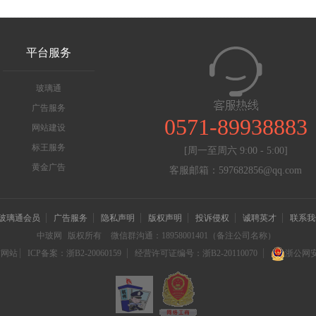
平台服务
玻璃通
广告服务
0571-89938883
网站建设
标王服务
[周一至周六 9:00 - 5:00]
黄金广告
客服邮箱：597682856@qq.com
玻璃通会员
广告服务
隐私声明
版权声明
投诉侵权
诚聘英才
联系我
中玻网
版权所有
微信群沟通：18958001401（备注公司名称）
信网站
ICP备案：浙B2-20060159
经营许可证编号：浙B2-20110070
浙公网安备