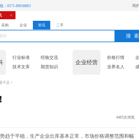
我
：0571-89938883
机
采购
企业
资讯
二手
搜
行业标准
经验交流
价格行情
科
企业经营
技术文库
期货知识
业界名人
显不足！
！
4485次浏览
势趋于平稳，生产企业出库基本正常，市场价格调整范围和幅