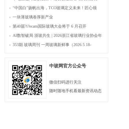
“中国白”扬帆出海，TCO玻璃定义未来！匠心领
航，淄博新材料产业聚势成峰
一块薄玻璃卷厚新产业
第40届?i?ecam国际玻璃大会将于 6 月召开
AI数智破局 浙玻共生 | 2026浙江省玻璃行业协会年
会暨第四届四次会员大会成功举办
353期 玻璃周刊 一周玻璃新鲜事（2026.5.18-
2026.5.23）
中玻网官方公众号
微信扫码进行关注
随时随地手机看最新资讯动态