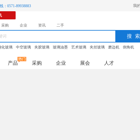
我
：0571-89938883
机
采购
企业
资讯
二手
搜
钢化玻璃
中空玻璃
夹胶玻璃
玻璃油墨
艺术玻璃
夹丝玻璃
磨边机
倒角机
产品
采购
企业
展会
人才