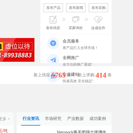
发布产品
发布新闻
发布采购
发布供应
买家询价
达成合作
会员服务
将产品打入全球市场！
全网推广
全方位的推广渠道!
5765
414
企业建站
新上供应
条
新上求购
条
快速高效 安全稳定!
行业资讯
市场研究
产业数据
成功案例
更多 +
0元/吨
Vetropack将关闭瑞士玻璃生