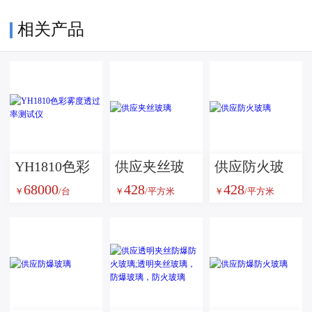
相关产品
YH1810色彩
供应夹丝玻
供应防火玻
68000
428
428
雾度透过率
璃
璃
￥
/台
￥
/平方米
￥
/平方米
测试仪