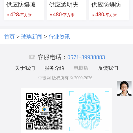
供应防爆玻
供应透明夹
供应防爆防
428
480
480
璃
丝防爆防火
火玻璃
￥
/平方米
￥
/平方米
￥
/平方米
玻璃;透明夹
丝玻璃，防
>
>
首页
玻璃新闻
行业资讯
爆玻璃，防

火玻璃
客服电话：
0571-89938883
关于我们
服务介绍
电脑版
反馈我们
中玻网 版权所有 © 2000-2026