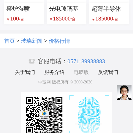
窑炉湿喷
光电玻璃基
超薄半导体
100
185000
185000
机，窑炉湿
板双面精磨
玻璃基板平
￥
/台
￥
/台
￥
/台
法喷补设备
设备 高精密
面研磨设备
玻璃晶圆双
光学玻璃晶
>
>
首页
玻璃新闻
价格行情
面研磨机
圆双面研磨

TGV 基板平
机厂家
客服电话：
0571-89938883
面研磨设备
关于我们
服务介绍
电脑版
反馈我们
中玻网 版权所有 © 2000-2026