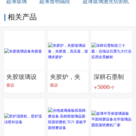
超薄玻璃
超薄透明隔段
超薄玻璃激光切割机
相关产品
夹胶玻璃设
夹胶炉，夹
深耕石墨制
面议
面议
5000
备夹胶釜
胶玻璃设
造三十载：
￥
/个
备，夹胶
信瑞达石墨
釜，高压
九大行业应
釜，玻璃夹
用全景解析
胶炉