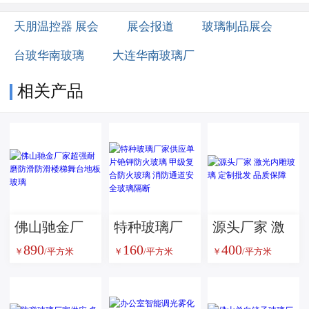
天朋温控器 展会
展会报道
玻璃制品展会
台玻华南玻璃
大连华南玻璃厂
相关产品
佛山驰金厂
特种玻璃厂
源头厂家 激
890
160
400
家超强耐磨
家供应单片
光内雕玻璃
￥
/平方米
￥
/平方米
￥
/平方米
防滑防滑楼
铯钾防火玻
定制批发 品
梯舞台地板
璃 甲级复合
质保障