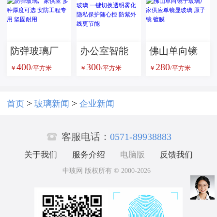
玻璃
防火玻璃 消
防通道安全
玻璃隔断
防弹玻璃厂
办公室智能
佛山单向镜
400
300
280
家供应 多种
调光雾化玻
子玻璃厂家
￥
/平方米
￥
/平方米
￥
/平方米
厚度可选 安
璃 一键切换
供应单镜显
防工程专用
透明雾化 隐
玻璃 原子镜
>
>
首页
玻璃新闻
企业新闻
坚固耐用
私保护随心
镀膜

控 防紫外线
客服电话：
0571-89938883
更节能
关于我们
服务介绍
电脑版
反馈我们
中玻网 版权所有 © 2000-2026