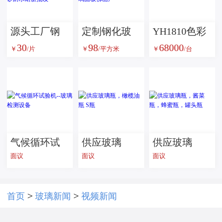
源头工厂钢
定制钢化玻
YH1810色彩
30
98
68000
化玻璃鼠标
璃高熔点强
雾度透过率
￥
/片
￥
/平方米
￥
/台
垫办公电竞
耐热白玻艺
测试仪
通用防滑磨
术山水画玻
砂防水耐脏
璃面板佛山
批发
产
气候循环试
供应玻璃
供应玻璃
面议
面议
面议
验机--玻璃检
瓶，橄榄油
瓶，酱菜
测设备
瓶 S瓶
瓶，蜂蜜
瓶，罐头瓶
>
>
首页
玻璃新闻
视频新闻