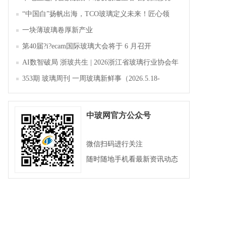
“中国白”扬帆出海，TCO玻璃定义未来！匠心领
航，淄博新材料产业聚势成峰
一块薄玻璃卷厚新产业
第40届?i?ecam国际玻璃大会将于 6 月召开
AI数智破局 浙玻共生 | 2026浙江省玻璃行业协会年
会暨第四届四次会员大会成功举办
353期 玻璃周刊 一周玻璃新鲜事（2026.5.18-
2026.5.23）
中玻网官方公众号
微信扫码进行关注
随时随地手机看最新资讯动态