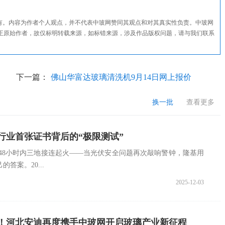
所有。内容为作者个人观点，并不代表中玻网赞同其观点和对其真实性负责。中玻网
正原始作者，故仅标明转载来源，如标错来源，涉及作品版权问题，请与我们联系
下一篇：
佛山华富达玻璃清洗机9月14日网上报价
换一批
查看更多
行业首张证书背后的“极限测试”
，48小时内三地接连起火——当光伏安全问题再次敲响警钟，隆基用
答案。20...
2025-12-03
！河北安迪再度携手中玻网开启玻璃产业新征程