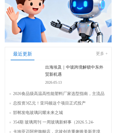
最近更新
更多 +
出海埃及｜中玻跨境解锁中东外
贸新机遇
2026-05-13
2026食品级高温高性能塑料厂家选型指南，主流品
牌全面解析评测
总投资3亿元！亚玛顿这个项目正式投产
邯郸发电玻璃闪耀未来之城
354期 玻璃周刊 一周玻璃新鲜事（2026.5.24-
2026.5.30）
卡地亚迈阿密旗舰店，北玻创造重奢唯美新意境