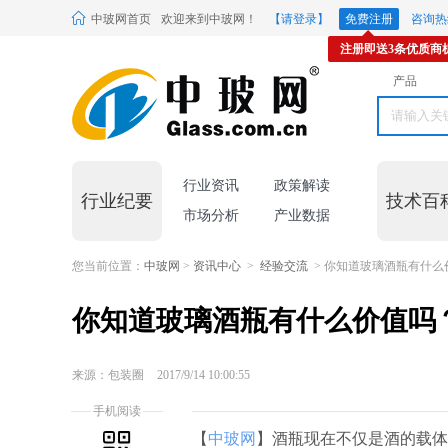
中玻网首页
欢迎来到中玻网！
【请登录】
免费注册
咨询热线
注册即送3条优质商
产品
行业资讯
政策解读
行业纪要
技术百
市场分析
产业数据
您当前位置：
中玻网
>
资讯中心
>
经验交流
> 你知道玻璃酒瓶有什么
你知道玻璃酒瓶有什么价值吗
来源：包装圈
2017/9/14 10:00:55
手机阅读
【
中玻网
】酒瓶现在不仅是酒的载体