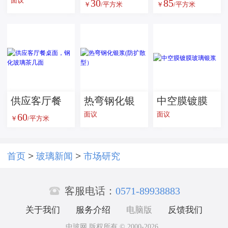
面议
30
85
盐瓶
璃
空玻璃
￥
/平方米
￥
/平方米
供应客厅餐
热弯钢化银
中空膜镀膜
面议
面议
60
桌面，钢化
浆(防扩散
玻璃银浆
￥
/平方米
玻璃茶几面
型）
>
>
首页
玻璃新闻
市场研究

客服电话：
0571-89938883
关于我们
服务介绍
电脑版
反馈我们
中玻网 版权所有 © 2000-2026