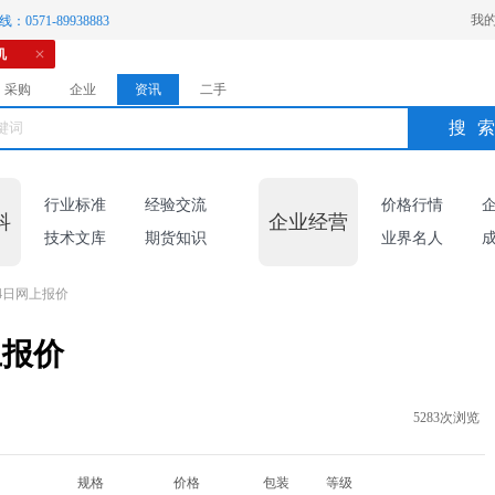
我
：0571-89938883
机
采购
企业
资讯
二手
搜
行业标准
经验交流
价格行情
科
企业经营
技术文库
期货知识
业界名人
4日网上报价
上报价
5283次浏览
规格
价格
包装
等级