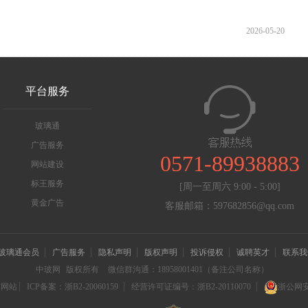
2026-05-20
平台服务
玻璃通
广告服务
0571-89938883
网站建设
标王服务
[周一至周六 9:00 - 5:00]
黄金广告
客服邮箱：597682856@qq.com
玻璃通会员
广告服务
隐私声明
版权声明
投诉侵权
诚聘英才
联系我
中玻网
版权所有
微信群沟通：18958001401（备注公司名称）
信网站
ICP备案：浙B2-20060159
经营许可证编号：浙B2-20110070
浙公网安备