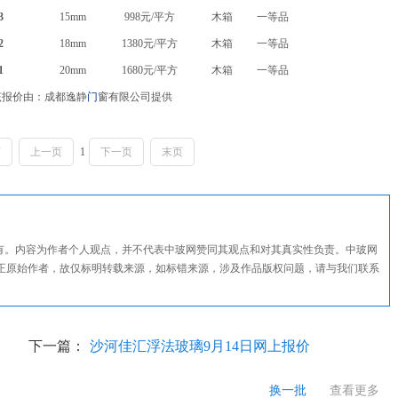
3
15mm
998元/平方
木箱
一等品
2
18mm
1380元/平方
木箱
一等品
1
20mm
1680元/平方
木箱
一等品
该报价由：成都逸静
门
窗有限公司提供
页
上一页
1
下一页
末页
所有。内容为作者个人观点，并不代表中玻网赞同其观点和对其真实性负责。中玻网
正原始作者，故仅标明转载来源，如标错来源，涉及作品版权问题，请与我们联系
下一篇：
沙河佳汇浮法玻璃9月14日网上报价
换一批
查看更多