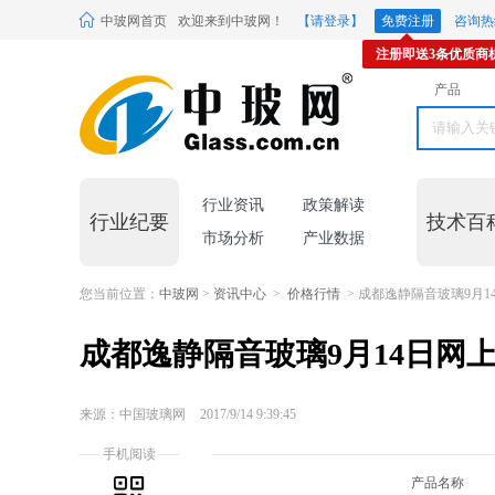
中玻网首页
欢迎来到中玻网！
【请登录】
免费注册
咨询热线
注册即送3条优质商
产品
行业资讯
政策解读
行业纪要
技术百
市场分析
产业数据
您当前位置：
中玻网
>
资讯中心
>
价格行情
> 成都逸静隔音玻璃9月1
成都逸静隔音玻璃9月14日网
来源：中国玻璃网
2017/9/14 9:39:45
手机阅读
产品名称