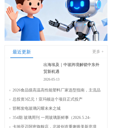
最近更新
更多 +
出海埃及｜中玻跨境解锁中东外
贸新机遇
2026-05-13
2026食品级高温高性能塑料厂家选型指南，主流品
牌全面解析评测
总投资3亿元！亚玛顿这个项目正式投产
邯郸发电玻璃闪耀未来之城
354期 玻璃周刊 一周玻璃新鲜事（2026.5.24-
2026.5.30）
卡地亚迈阿密旗舰店，北玻创造重奢唯美新意境