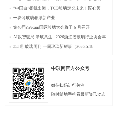
“中国白”扬帆出海，TCO玻璃定义未来！匠心领
航，淄博新材料产业聚势成峰
一块薄玻璃卷厚新产业
第40届?i?ecam国际玻璃大会将于 6 月召开
AI数智破局 浙玻共生 | 2026浙江省玻璃行业协会年
会暨第四届四次会员大会成功举办
353期 玻璃周刊 一周玻璃新鲜事（2026.5.18-
2026.5.23）
中玻网官方公众号
微信扫码进行关注
随时随地手机看最新资讯动态