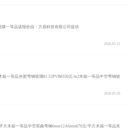
议防雨膜一等品该报价由：方鼎科技有限公司提供
2026-05-22
箱一等品夹胶弯钢玻璃81.52PVB8330元/m2木箱一等品中空弯钢玻
2026-05-20
平方木箱一等品中空双曲弯钢6mm12A6mm670元/平方木箱一等品夹