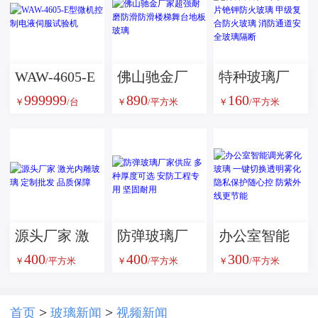
WAW-4605-E
佛山驰金厂
特种玻璃厂
999999
890
160
型微机控制
家超强耐磨
家供应单片
￥
/台
￥
/平方米
￥
/平方米
电液伺服试
防滑防滑楼
铯钾防火玻
验机
梯舞台地板
璃 甲级复合
玻璃
防火玻璃 消
防通道安全
玻璃隔断
源头厂家 激
防弹玻璃厂
办公室智能
400
400
300
光内雕玻璃
家供应 多种
调光雾化玻
￥
/平方米
￥
/平方米
￥
/平方米
定制批发 品
厚度可选 安
璃 一键切换
质保障
防工程专用
透明雾化 隐
>
>
首页
玻璃新闻
视频新闻