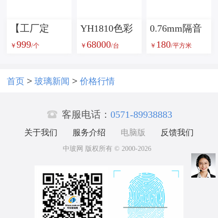
璃
术玻璃
【工厂定
YH1810色彩
0.76mm隔音
999
68000
180
制】康宁
雾度透过率
PVB中间膜
￥
/个
￥
/台
￥
/平方米
7980高精度
测试仪
光学分光反
>
>
首页
玻璃新闻
价格行情
射棱镜

客服电话：
0571-89938883
关于我们
服务介绍
电脑版
反馈我们
中玻网 版权所有 © 2000-2026