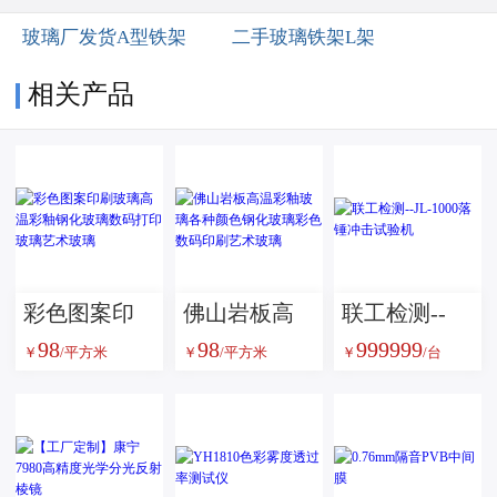
玻璃厂发货A型铁架
二手玻璃铁架L架
相关产品
彩色图案印
佛山岩板高
联工检测--
98
98
999999
刷玻璃高温
温彩釉玻璃
JL-1000落锤
￥
/平方米
￥
/平方米
￥
/台
彩釉钢化玻
各种颜色钢
冲击试验机
璃数码打印
化玻璃彩色
玻璃艺术玻
数码印刷艺