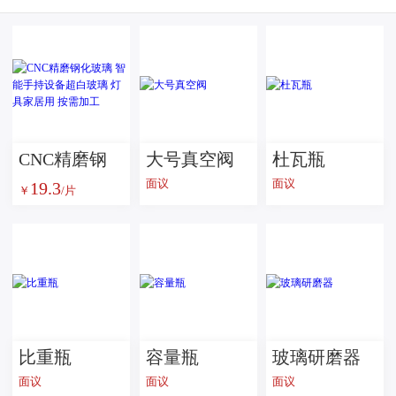
CNC精磨钢
大号真空阀
杜瓦瓶
面议
面议
19.3
化玻璃 智能
￥
/片
手持设备超
白玻璃 灯具
家居用 按需
加工
比重瓶
容量瓶
玻璃研磨器
面议
面议
面议