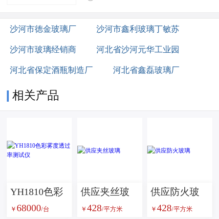
沙河市徳金玻璃厂
沙河市鑫利玻璃丁敏苏
沙河市玻璃经销商
河北省沙河元华工业园
河北省保定酒瓶制造厂
河北省鑫磊玻璃厂
相关产品
YH1810色彩
供应夹丝玻
供应防火玻
68000
428
428
雾度透过率
璃
璃
￥
/台
￥
/平方米
￥
/平方米