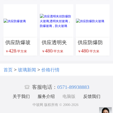
测试仪
供应防爆玻
供应透明夹
供应防爆防
428
480
480
璃
丝防爆防火
火玻璃
￥
/平方米
￥
/平方米
￥
/平方米
玻璃;透明夹
丝玻璃，防
>
>
首页
玻璃新闻
价格行情
爆玻璃，防

火玻璃
客服电话：
0571-89938883
关于我们
服务介绍
电脑版
反馈我们
中玻网 版权所有 © 2000-2026