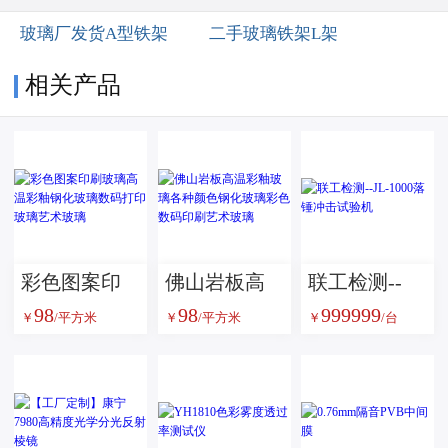
玻璃厂发货A型铁架
二手玻璃铁架L架
相关产品
彩色图案印
佛山岩板高
联工检测--
98
98
999999
刷玻璃高温
温彩釉玻璃
JL-1000落锤
￥
/平方米
￥
/平方米
￥
/台
彩釉钢化玻
各种颜色钢
冲击试验机
璃数码打印
化玻璃彩色
玻璃艺术玻
数码印刷艺