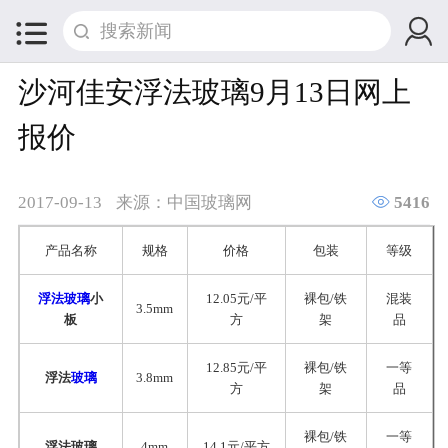


沙河佳安浮法玻璃9月13日网上
报价

2017-09-13
来源：中国玻璃网
5416
产品名称
规格
价格
包装
等级
浮法玻璃
小
12.05元/平
裸包/铁
混装
3.5mm
板
方
架
品
12.85元/平
裸包/铁
一等
浮法
玻璃
3.8mm
方
架
品
裸包/铁
一等
浮法玻璃
4mm
14.1元/平方