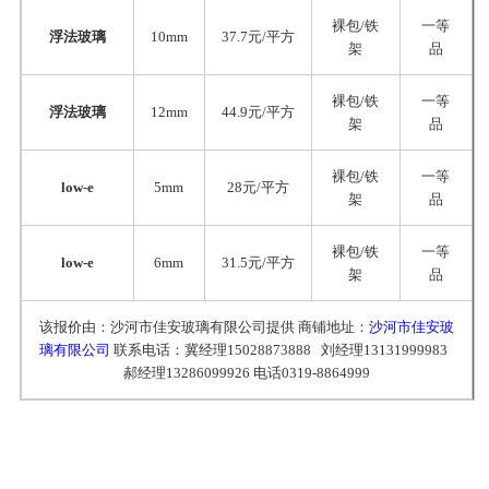
裸包/铁
一等
浮法玻璃
10mm
37.7元/平方
架
品
裸包/铁
一等
浮法玻璃
12mm
44.9元/平方
架
品
裸包/铁
一等
low-e
5mm
28元/平方
架
品
裸包/铁
一等
low-e
6mm
31.5元/平方
架
品
该报价由：沙河市佳安玻璃有限公司提供 商铺地址：
沙河市佳安玻
璃有限公司
联系电话：冀经理15028873888 刘经理13131999983
郝经理13286099926 电话0319-8864999