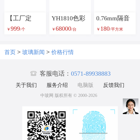
璃
术玻璃
【工厂定
YH1810色彩
0.76mm隔音
999
68000
180
制】康宁
雾度透过率
PVB中间膜
￥
/个
￥
/台
￥
/平方米
7980高精度
测试仪
光学分光反
>
>
首页
玻璃新闻
价格行情
射棱镜

客服电话：
0571-89938883
关于我们
服务介绍
电脑版
反馈我们
中玻网 版权所有 © 2000-2026