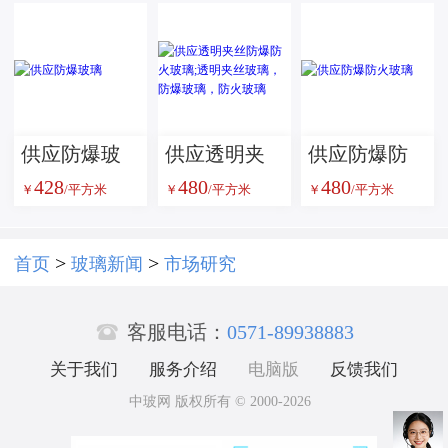
供应防爆玻
供应透明夹
供应防爆防
428
480
480
璃
丝防爆防火
火玻璃
￥
/平方米
￥
/平方米
￥
/平方米
玻璃;透明夹
丝玻璃，防
>
>
首页
玻璃新闻
市场研究
爆玻璃，防

火玻璃
客服电话：
0571-89938883
关于我们
服务介绍
电脑版
反馈我们
中玻网 版权所有 © 2000-2026