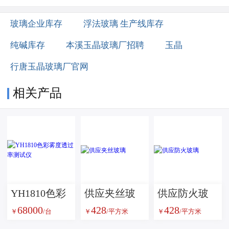
玻璃企业库存
浮法玻璃 生产线库存
纯碱库存
本溪玉晶玻璃厂招聘
玉晶
行唐玉晶玻璃厂官网
相关产品
YH1810色彩
供应夹丝玻
供应防火玻
68000
428
428
雾度透过率
璃
璃
￥
/台
￥
/平方米
￥
/平方米
测试仪