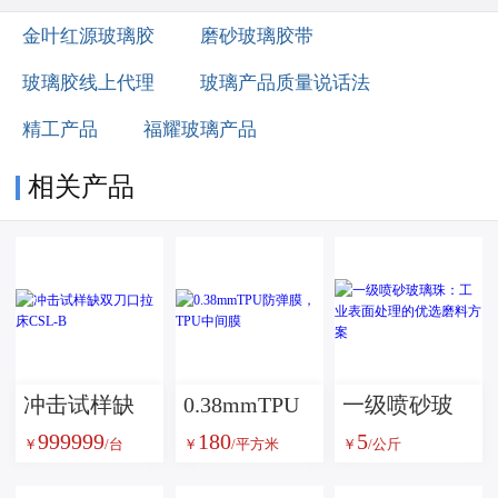
金叶红源玻璃胶
磨砂玻璃胶带
玻璃胶线上代理
玻璃产品质量说话法
精工产品
福耀玻璃产品
相关产品
冲击试样缺
0.38mmTPU
一级喷砂玻
999999
180
5
双刀口拉床
防弹膜，TPU
璃珠：工业
￥
/台
￥
/平方米
￥
/公斤
CSL-B
中间膜
表面处理的