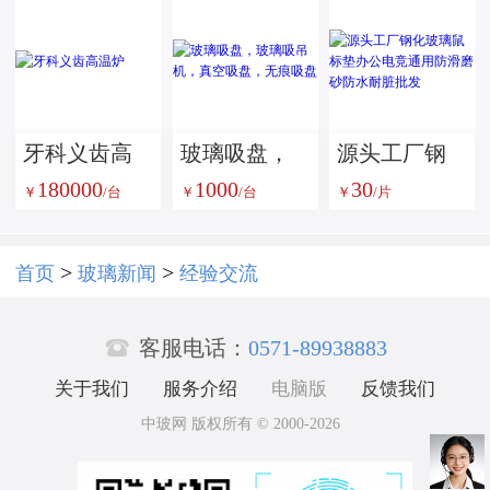
优选磨料方
案
牙科义齿高
玻璃吸盘，
源头工厂钢
180000
1000
30
温炉
玻璃吸吊
化玻璃鼠标
￥
/台
￥
/台
￥
/片
机，真空吸
垫办公电竞
盘，无痕吸
通用防滑磨
>
>
首页
玻璃新闻
经验交流
盘
砂防水耐脏

批发
客服电话：
0571-89938883
关于我们
服务介绍
电脑版
反馈我们
中玻网 版权所有 © 2000-2026