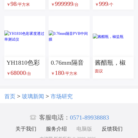
98
999999
999
温彩釉玻璃
JL-1000落锤
制】康宁
￥
/平方米
￥
/台
￥
/个
各种颜色钢
冲击试验机
7980高精度
化玻璃彩色
光学分光反
数码印刷艺
射棱镜
术玻璃
YH1810色彩
0.76mm隔音
酱醋瓶，椒
面议
68000
180
雾度透过率
PVB中间膜
盐瓶
￥
/台
￥
/平方米
测试仪
>
>
首页
玻璃新闻
市场研究

客服电话：
0571-89938883
关于我们
服务介绍
电脑版
反馈我们