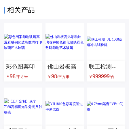
相关产品
彩色图案印
佛山岩板高
联工检测--
98
98
999999
刷玻璃高温
温彩釉玻璃
JL-1000落锤
￥
/平方米
￥
/平方米
￥
/台
彩釉钢化玻
各种颜色钢
冲击试验机
璃数码打印
化玻璃彩色
玻璃艺术玻
数码印刷艺
璃
术玻璃