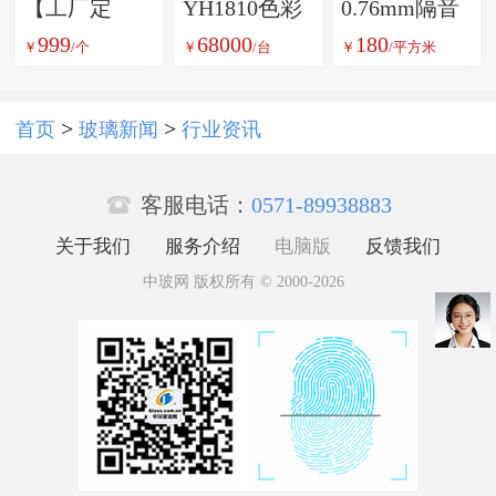
【工厂定
YH1810色彩
0.76mm隔音
999
68000
180
制】康宁
雾度透过率
PVB中间膜
￥
/个
￥
/台
￥
/平方米
7980高精度
测试仪
光学分光反
>
>
首页
玻璃新闻
行业资讯
射棱镜

客服电话：
0571-89938883
关于我们
服务介绍
电脑版
反馈我们
中玻网 版权所有 © 2000-2026